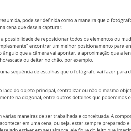
resumida, pode ser definida como a maneira que o fotógraf
na cena que deseja capturar.
 possibilidade de reposicionar todos os elementos ou muda
“simplesmente” encontrar um melhor posicionamento para e
 ângulo que a câmera vai apontar, a aproximação que a lent
ho/escada ou deitar no chão, por exemplo.
 uma sequência de escolhas que o fotógrafo vai fazer para 
ado do objeto principal, centralizar ou não o mesmo objet
almente na diagonal, entre outros detalhes que poderemos e
várias maneiras de ser trabalhada e conceituada. A compos
 acontecer em uma cena, ou seja, estar sempre preparado e 
desejado estiver em seu alcance, ele fique do jeito que imag