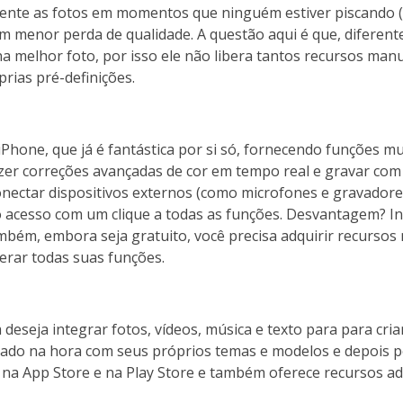
mente as fotos em momentos que ninguém estiver piscando (
menor perda de qualidade. A questão aqui é que, diferent
na melhor foto, por isso ele não libera tantos recursos manu
rias pré-definições.
hone, que já é fantástica por si só, fornecendo funções mu
fazer correções avançadas de cor em tempo real e gravar com
nectar dispositivos externos (como microfones e gravadore
ndo acesso com um clique a todas as funções. Desvantagem? I
ambém, embora seja gratuito, você precisa adquirir recursos
erar todas suas funções.
deseja integrar fotos, vídeos, música e texto para para cri
tado na hora com seus próprios temas e modelos e depois p
l na App Store e na Play Store e também oferece recursos ad