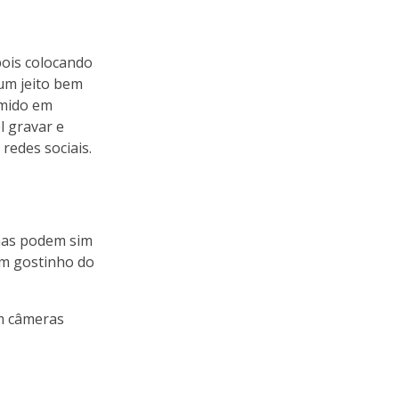
pois colocando
 um jeito bem
umido em
l gravar e
redes sociais.
 mas podem sim
 um gostinho do
om câmeras