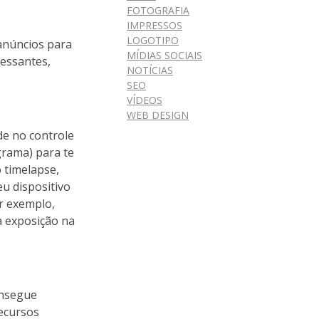
FOTOGRAFIA
IMPRESSOS
LOGOTIPO
anúncios para
MÍDIAS SOCIAIS
ressantes,
NOTÍCIAS
SEO
VÍDEOS
WEB DESIGN
de no controle
grama) para te
 timelapse,
eu dispositivo
or exemplo,
a exposição na
onsegue
recursos