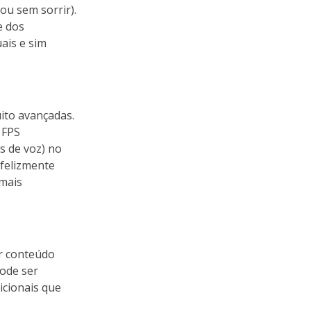
ou sem sorrir).
e dos
ais e sim
ito avançadas.
 FPS
s de voz) no
nfelizmente
 mais
ar conteúdo
ode ser
icionais que