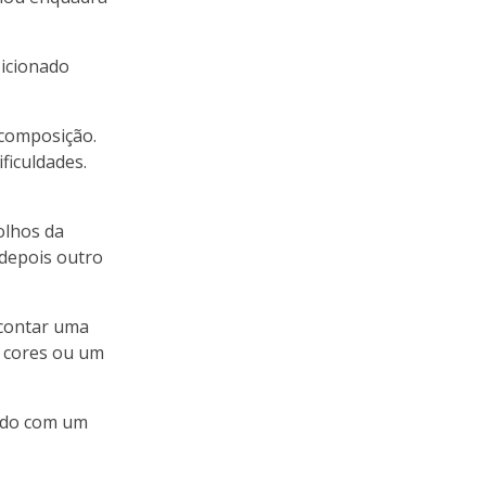
sicionado
 composição.
ficuldades.
olhos da
 depois outro
 contar uma
 cores ou um
ando com um