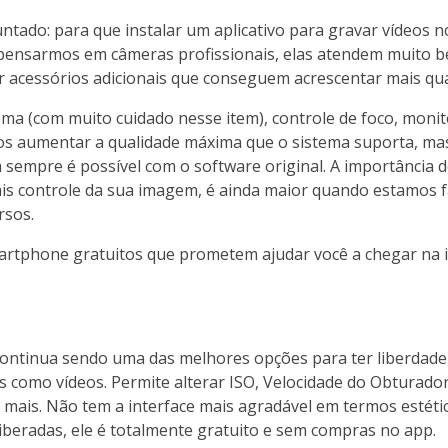
untado: para que instalar um aplicativo para gravar vídeos no
 pensarmos em câmeras profissionais, elas atendem muito 
acessórios adicionais que conseguem acrescentar mais qua
ema (com muito cuidado nesse item), controle de foco, moni
mos aumentar a qualidade máxima que o sistema suporta, ma
sempre é possível com o software original. A importância 
ais controle da sua imagem, é ainda maior quando estamos 
rsos.
martphone gratuitos que prometem ajudar você a chegar na
e continua sendo uma das melhores opções para ter liberdade
s como vídeos. Permite alterar ISO, Velocidade do Obturador
 mais. Não tem a interface mais agradável em termos estét
 liberadas, ele é totalmente gratuito e sem compras no app.