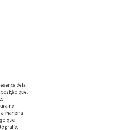
resença dela
mposição que,
c.
tura na
 a maneira
lgo que
tografia.