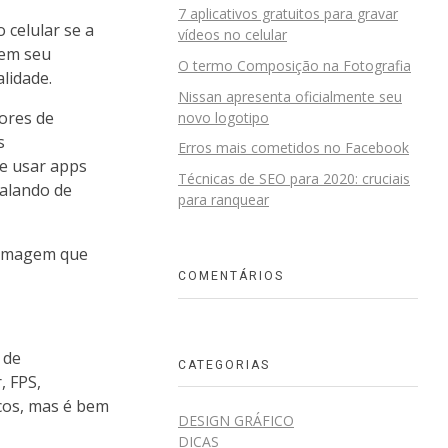
7 aplicativos gratuitos para gravar
 celular se a
vídeos no celular
bem seu
O termo Composição na Fotografia
lidade.
Nissan apresenta oficialmente seu
tores de
novo logotipo
s
Erros mais cometidos no Facebook
de usar apps
Técnicas de SEO para 2020: cruciais
falando de
para ranquear
 imagem que
COMENTÁRIOS
 de
CATEGORIAS
, FPS,
icos, mas é bem
DESIGN GRÁFICO
DICAS