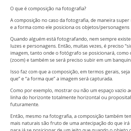
O que é composição na fotografia?
A composição no caso da fotografia, de maneira super 
e a forma como ele posiciona os objetos/personagens 
Quando alguém está fotografando, nem sempre existe a
luzes e personagens. Então, muitas vezes, é preciso 
imagem, tanto onde o fotógrafo se posicionará, como o
(zoom) e também se será preciso subir em um banquin
Isso faz com que a composição, em termos gerais, seja
que” e “a forma que” a imagem será capturada.
Como por exemplo, mostrar ou não um espaço vazio ao l
linha do horizonte totalmente horizontal ou proposit
futuramente.
Então, mesmo na fotografia, a composição também tem 
mais naturais são fruto de uma antecipação do que irá
para já se posicionar de um jeito que quando o objeto 