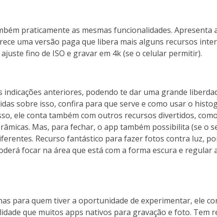
ambém praticamente as mesmas funcionalidades. Apresenta 
erece uma versão paga que libera mais alguns recursos inte
juste fino de ISO e gravar em 4k (se o celular permitir).
 indicações anteriores, podendo te dar uma grande liberda
idas sobre isso, confira para que serve e como usar o histo
isso, ele conta também com outros recursos divertidos, como
râmicas. Mas, para fechar, o app também possibilita (se o s
iferentes. Recurso fantástico para fazer fotos contra luz, p
poderá focar na área que está com a forma escura e regular 
mas para quem tiver a oportunidade de experimentar, ele c
ilidade que muitos apps nativos para gravação e foto. Tem 