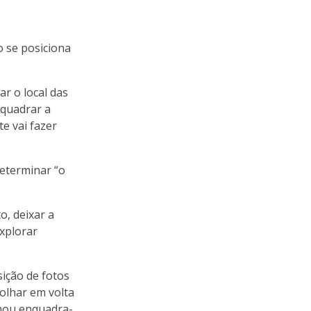
o se posiciona
r o local das
nquadrar a
e vai fazer
determinar “o
o, deixar a
xplorar
ição de fotos
olhar em volta
inou enquadra-