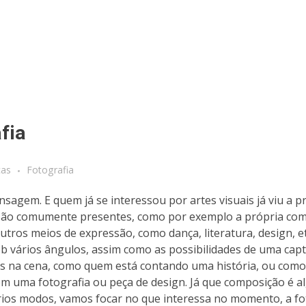
fia
cas
Fotografia
agem. E quem já se interessou por artes visuais já viu a p
s são comumente presentes, como por exemplo a própria co
utros meios de expressão, como dança, literatura, design, et
ob vários ângulos, assim como as possibilidades de uma cap
os na cena, como quem está contando uma história, ou como
m uma fotografia ou peça de design. Já que composição é a
ários modos, vamos focar no que interessa no momento, a fo